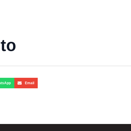
to
atsApp
Email